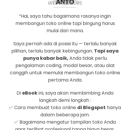
ANTO
WEB PRENEURS
“Hai, saya tahu bagaimana rasanya ingin
membangun toko online tapi bingung harus
mulai dari mana.
Saya pernah ada di posisi itu — terlalu banyak
pilihan, terlalu banyak kebingungan.
Tapi saya
punya kabar baik,
Anda tidak perlu
pengalaman coding, modal besar, atau alat
canggih untuk memulai membangun toko online
pertama Anda.
Di
eBook
ini, saya akan membimbing Anda
langkah demi langkah :
✅ Cara membuat toko online
di Blogspot
hanya
dalam beberapa jam.
✅ Bagaimana mengatur tampilan toko Anda
agar terlihat profesional tanpa biaya besar.